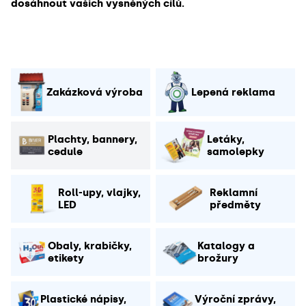
dosáhnout vašich vysněných cílů.
Zakázková výroba
Lepená reklama
Plachty, bannery,
Letáky,
cedule
samolepky
Roll-upy, vlajky,
Reklamní
LED
předměty
Obaly, krabičky,
Katalogy a
etikety
brožury
Plastické nápisy,
Výroční zprávy,