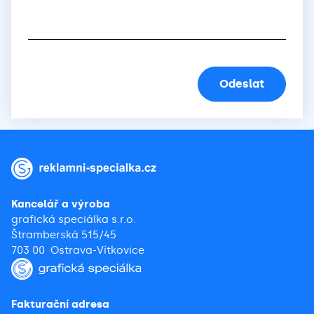
Kancelář a výroba
grafická speciálka s.r.o.
Štramberská 515/45
703 00 Ostrava-Vítkovice
Fakturační adresa