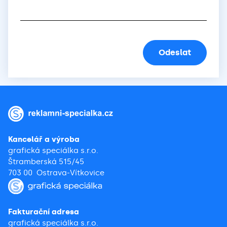
Kancelář a výroba
grafická speciálka s.r.o.
Štramberská 515/45
703 00 Ostrava-Vítkovice
Fakturační adresa
grafická speciálka s.r.o.