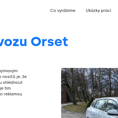
Co vyrábíme
Ukázky prací
vozu Orset
zajímavým
 nosičů je, že
u shlédnout
je tím
to reklamou