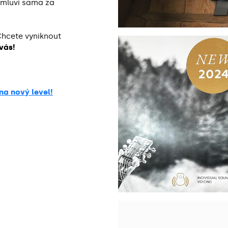
á mluví sama za
Chcete vyniknout
vás!
na nový level!