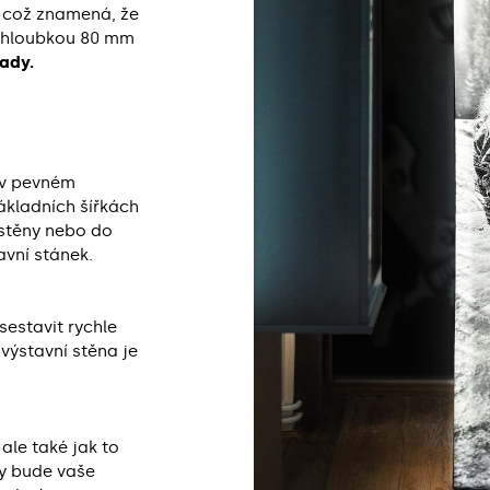
 což znamená, že
S hloubkou 80 mm
pady.
 v pevném
ákladních šířkách
 stěny nebo do
avní stánek.
sestavit rychle
 výstavní stěna je
ale také jak to
my bude vaše