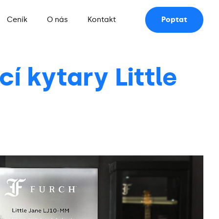
Ceník
O nás
Kontakt
Poptat
í kytary Little