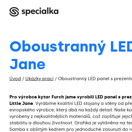
Oboustranný LED 
Jane
Úvod
/
Ukázky prací
/
Oboustranný LED panel s prezentac
Pro výrobce kytar Furch jsme vyrobili LED panel s pre
Little Jane
. Vyrábíme kvalitní LED stojany a stěny od př
evropského výrobce, který dbá na každý detail. Naše 
vyrobeny z nejkvalitnějších materiálů, což zajišťuje jeji
stabilitu a dlouhou životnost. Grafika je vytišněna na tex
Samba s obšitým kedrem pro jednoduché zasunutí do 