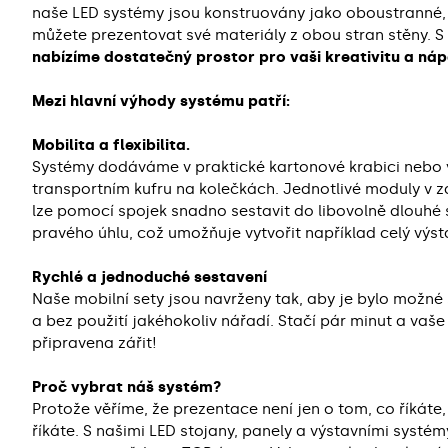
naše LED systémy jsou konstruovány jako oboustranné,
můžete prezentovat své materiály z obou stran stěny. 
nabízíme dostatečný prostor pro vaši kreativitu a ná
Mezi hlavní výhody systému patří:
Mobilita a flexibilita.
Systémy dodáváme v praktické kartonové krabici nebo
transportním kufru na kolečkách. Jednotlivé moduly v z
lze pomocí spojek snadno sestavit do libovolně dlouhé
pravého úhlu, což umožňuje vytvořit například celý výst
Rychlé a jednoduché sestavení
Naše mobilní sety jsou navrženy tak, aby je bylo možné 
a bez použití jakéhokoliv nářadí. Stačí pár minut a vaše
připravena zářit!
Proč vybrat náš systém?
Protože věříme, že prezentace není jen o tom, co říkáte, 
říkáte. S našimi LED stojany, panely a výstavními systé