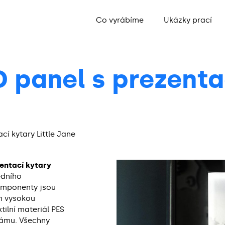
Co vyrábíme
Ukázky prací
panel s prezentac
í kytary Little Jane
zentací kytary
edního
komponenty jsou
ch vysokou
tilní materiál PES
rámu. Všechny