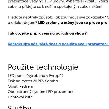
prezentace vždy na TOP úrovni. Vyberte si kvalitu, kter
sebe, a přidejte se k našim spokojeným zákazníkům!
Hledáte neotřelý způsob, jak zaujmout své zákazníky? 
a udělat dojem?
LED stojany a stěny jsou to pravé pro 
Tak co, jste připraveni na pořádnou show?
Kontaktujte nás ještě dnes a posuňte svou prezentaci 
Použité technologie
LED panel (vyrobeno v Evropě)
Tisk na materiál PES Samba
Obšití kedrem
Oboustranný systém LED prezentace
Cestovní kufr
Služby